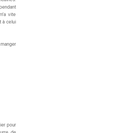
o pendant
m’a vite
 à celui
à manger
ier pour
urre de