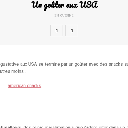
Un goûter aux USA
EN CUISINE
e gustative aux USA se termine par un goûter avec des snacks s
autres moins…
shmallows
, des minis marshmallows que j’adore jeter dans un 