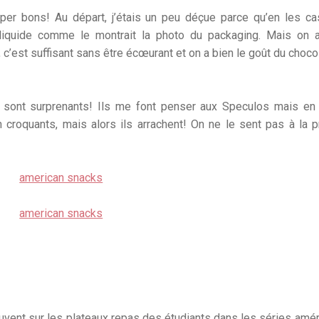
per bons! Au départ, j’étais un peu déçue parce qu’en les cas
liquide comme le montrait la photo du packaging. Mais on a
 c’est suffisant sans être écœurant et on a bien le goût du choco
 sont surprenants! Ils me font penser aux Speculos mais en
n croquants, mais alors ils arrachent! On ne le sent pas à la 
souvent sur les plateaux repas des étudiants dans les séries amér