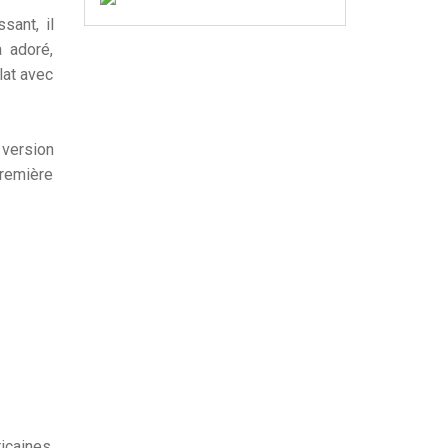
sant, il
 adoré,
lat avec
 version
première
icaines.