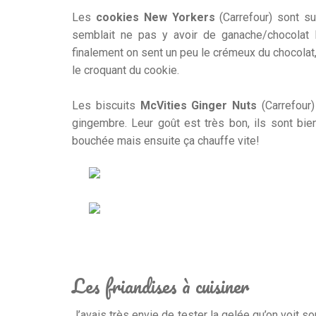
Les
cookies New Yorkers
(Carrefour) sont su
semblait ne pas y avoir de ganache/chocolat 
finalement on sent un peu le crémeux du chocolat,
le croquant du cookie.
Les biscuits
McVities Ginger Nuts
(Carrefour)
gingembre. Leur goût est très bon, ils sont bie
bouchée mais ensuite ça chauffe vite!
Les friandises à cuisiner
J’avais très envie de tester la gelée qu’on voit 