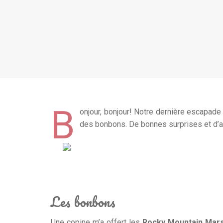
B
onjour, bonjour! Notre dernière escapad
des bonbons. De bonnes surprises et d’
Les bonbons
Une copine m’a offert les
Rocky Mountain Mar