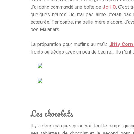
J’ai donc commandé une boîte de
Jell-O
. C’est t
quelques heures. Je n’ai pas aimé, c’était pa
écœurée. Par contre, ma belle-mère a adoré. J’ava
des Malabars.
La préparation pour muffins au maïs
Jiffy Corn
froids ou tièdes avec un peu de beurre… Ils n’ont 
Les chocolats
Il y a deux marques qu’on voit tout le temps quan
ses tablettes de chocolat et le second pour 