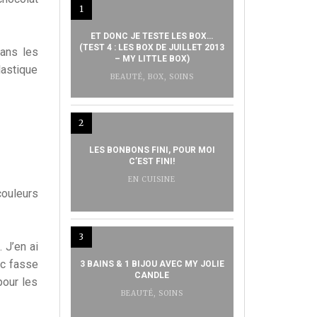
1
ET DONC JE TESTE LES BOX…
(TEST 4 : LES BOX DE JUILLET 2013
dans les
– MY LITTLE BOX)
lastique
BEAUTÉ
,
BOX
,
SOINS
2
LES BONBONS FINI, POUR MOI
C’EST FINI!
EN CUISINE
couleurs
3
. J’en ai
uc fasse
3 BAINS & 1 BIJOU AVEC MY JOLIE
CANDLE
pour les
BEAUTÉ
,
SOINS