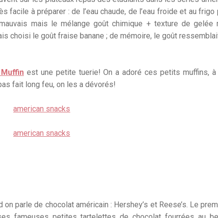
rès facile à préparer : de l’eau chaude, de l’eau froide et au frig
s mauvais mais le mélange goût chimique + texture de gelée 
is choisi le goût fraise banane ; de mémoire, le goût ressemblait
 Muffin
est une petite tuerie! On a adoré ces petits muffins, 
pas fait long feu, on les a dévorés!
d on parle de chocolat américain : Hershey’s et Reese’s. Le prem
ses fameuses petites tartelettes de chocolat fourrées au be