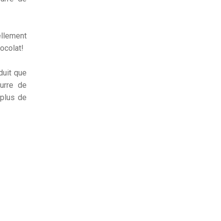
tellement
ocolat!
duit que
urre de
 plus de