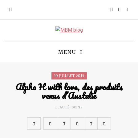
MENU
10 JUILLET 2015
Alpha H with love, des produits
venus d’Austalie
BEAUTÉ
,
SOINS