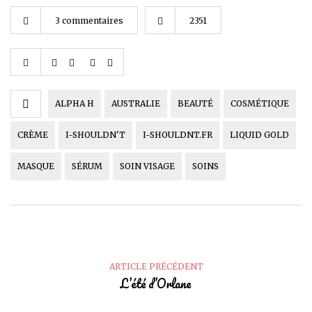
3 commentaires
2351
ALPHA H
AUSTRALIE
BEAUTÉ
COSMÉTIQUE
CRÈME
I-SHOULDN'T
I-SHOULDNT.FR
LIQUID GOLD
MASQUE
SÉRUM
SOIN VISAGE
SOINS
ARTICLE PRÉCÉDENT
L’été d’Orlane