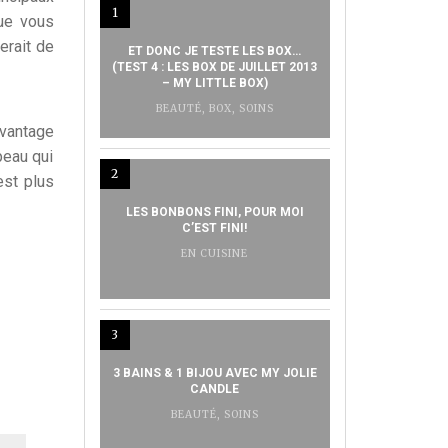
1
que vous
erait de
ET DONC JE TESTE LES BOX…
(TEST 4 : LES BOX DE JUILLET 2013
– MY LITTLE BOX)
BEAUTÉ
,
BOX
,
SOINS
avantage
peau qui
2
est plus
LES BONBONS FINI, POUR MOI
C’EST FINI!
EN CUISINE
3
3 BAINS & 1 BIJOU AVEC MY JOLIE
CANDLE
BEAUTÉ
,
SOINS