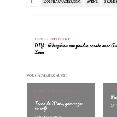
1001PHARMACIES.COM
AVÈNE
BRUMI
ARTICLE PRÉCÉDENT
DIY – Récupérer une poudre cassée avec A
Zone
VOUS AIMEREZ AUSSI
BEAUTÉ, NATUREL ET/OU BIO,
DÉC
Pas
SOINS
Terre de Mars, gommages
26 
au café