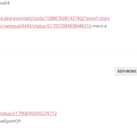
vava54
sa.degravemiget/posts/1588076081457422?pnref=story
com/vanessa54440/status/617937084838486016
merci a
RÉPONDRE
i/status/617968395095539712
ail(point)fr