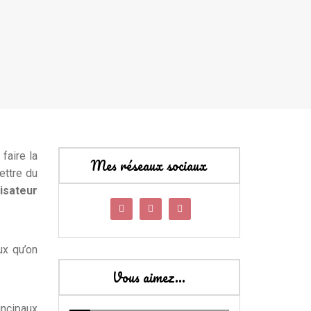
faire la
Mes réseaux sociaux
ettre du
isateur
ux qu’on
Vous aimez…
incipaux