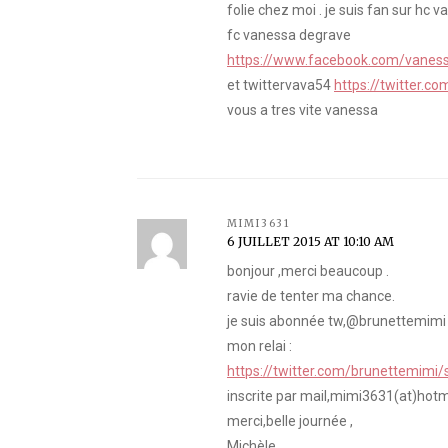
folie chez moi . je suis fan sur hc 
fc vanessa degrave
https://www.facebook.com/vanes
et twittervava54
https://twitter.
vous a tres vite vanessa
MIMI3631
6 JUILLET 2015 AT 10:10 AM
bonjour ,merci beaucoup .
ravie de tenter ma chance.
je suis abonnée tw,@brunettemimi
mon relai :
https://twitter.com/brunettemim
inscrite par mail,mimi3631(at)hotm
merci,belle journée ,
Michèle