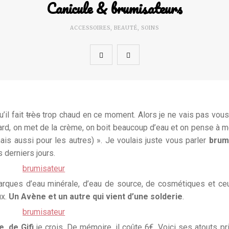
Canicule & brumisateurs
ACCESSOIRES
,
BEAUTÉ
,
SOINS
’il fait
très
trop chaud en ce moment. Alors je ne vais pas vous 
ard, on met de la crème, on boit beaucoup d’eau et on pense à m
ais aussi pour les autres) ». Je voulais juste vous parler
brum
 derniers jours.
marques d’eau minérale, d’eau de source, de cosmétiques et ce
ux.
Un Avène et un autre qui vient d’une solderie
.
e, de Gifi
je crois. De mémoire, il coûte 6€. Voici ses atouts pr