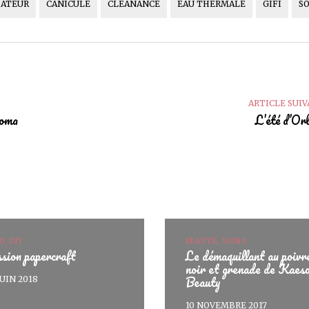
SATEUR
CANICULE
CLEANANCE
EAU THERMALE
GIFI
S
ARTICLE SUI
roma
L’été d’Or
O, DIY
BEAUTÉ, SOINS
sion papercraft
Le démaquillant au poivr
noir et grenade de Kaes
Beauty
JUIN 2018
10 NOVEMBRE 2017