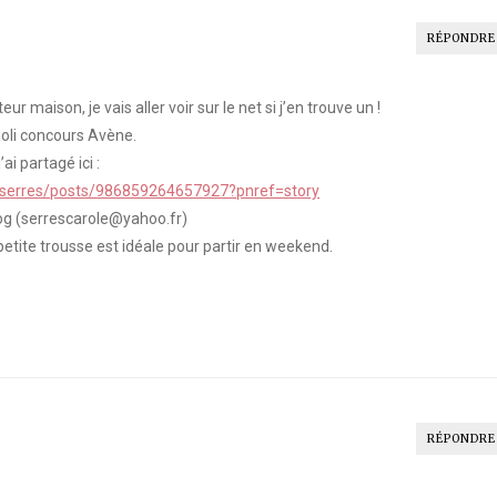
RÉPONDRE
r maison, je vais aller voir sur le net si j’en trouve un !
 joli concours Avène.
ai partagé ici :
.serres/posts/986859264657927?pnref=story
log (serrescarole@yahoo.fr)
petite trousse est idéale pour partir en weekend.
RÉPONDRE