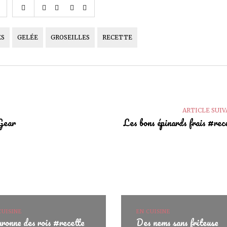
ES
GELÉE
GROSEILLES
RECETTE
ARTICLE SUI
Gear
Les bons épinards frais #rec
CUISINE
EN CUISINE
ronne des rois #recette
Des nems sans friteuse