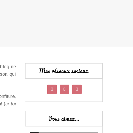
 blog ne
Mes réseaux sociaux
son, qui
nfiture,
! (
si toi
Vous aimez…