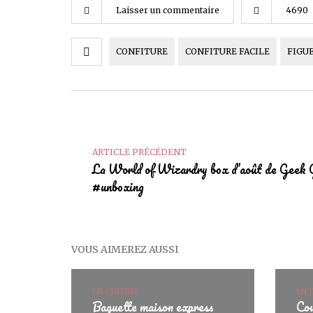
Laisser un commentaire
4690
CONFITURE
CONFITURE FACILE
FIGU
ARTICLE PRÉCÉDENT
La World of Wizardry box d’août de Geek 
#unboxing
VOUS AIMEREZ AUSSI
EN CUISINE
EN 
Baguette maison express
Cou