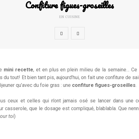
Confiture figues-groseilles
EN CUISINE
ne
mini recette
, et en plus en plein milieu de la semaine… Ce
u tout! Et bien tant pis, aujourd’hui, on fait une confiture de sai
éjeuner qu’avec du foie gras : une
confiture figues-groseilles
.
tous ceux et celles qui n’ont jamais osé se lancer dans une co
eur casserole, que le dosage est compliqué, blablabla. Que nenni
our toi
)