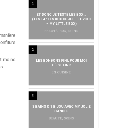
1
ET DONC JE TESTE LES BOX…
(TEST 4 : LES BOX DE JUILLET 2013
– MY LITTLE BOX)
BEAUTÉ
,
BOX
,
SOINS
 manière
onfiture
2
nt moins
LES BONBONS FINI, POUR MOI
C’EST FINI!
s.
EN CUISINE
3
3 BAINS & 1 BIJOU AVEC MY JOLIE
CANDLE
BEAUTÉ
,
SOINS