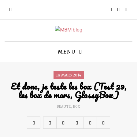
MENU
18 MARS 2014
Et donc, je teste les box (Test 29,
les box de mars, GlossyBox)
BEAUTÉ
,
BOX