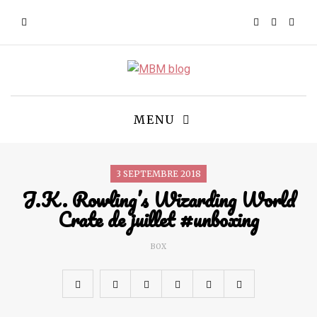
MENU
3 SEPTEMBRE 2018
J.K. Rowling’s Wizarding World
Crate de juillet #unboxing
BOX