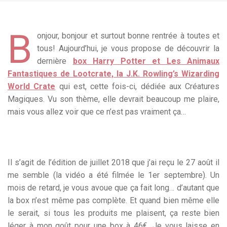
B
onjour, bonjour et surtout bonne rentrée à toutes et
tous! Aujourd’hui, je vous propose de découvrir la
dernière
box Harry Potter et Les Animaux
Fantastiques de Lootcrate, la J.K. Rowling’s Wizarding
World Crate
qui est, cette fois-ci, dédiée aux Créatures
Magiques. Vu son thème, elle devrait beaucoup me plaire,
mais vous allez voir que ce n’est pas vraiment ça…
Il s’agit de l’édition de juillet 2018 que j’ai reçu le 27 août il
me semble (la vidéo a été filmée le 1er septembre). Un
mois de retard, je vous avoue que ça fait long… d’autant que
la box n’est même pas complète. Et quand bien même elle
le serait, si tous les produits me plaisent, ça reste bien
léger à mon goût pour une box à 46€. Je vous laisse en