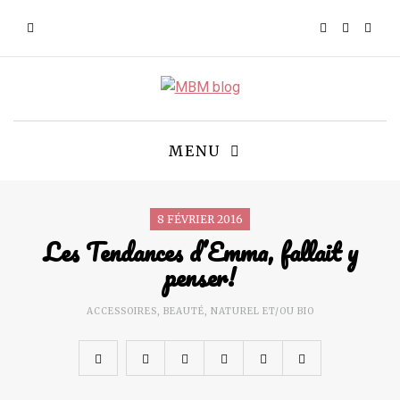
MENU
8 FÉVRIER 2016
Les Tendances d’Emma, fallait y
penser!
ACCESSOIRES
,
BEAUTÉ
,
NATUREL ET/OU BIO