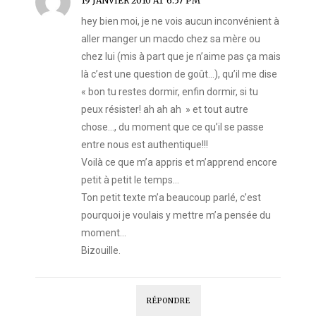
19 JANVIER 2010 AT 6:57 PM
hey bien moi, je ne vois aucun inconvénient à
aller manger un macdo chez sa mère ou
chez lui (mis à part que je n’aime pas ça mais
là c’est une question de goût…), qu’il me dise
« bon tu restes dormir, enfin dormir, si tu
peux résister! ah ah ah » et tout autre
chose…, du moment que ce qu’il se passe
entre nous est authentique!!!
Voilà ce que m’a appris et m’apprend encore
petit à petit le temps…
Ton petit texte m’a beaucoup parlé, c’est
pourquoi je voulais y mettre m’a pensée du
moment…
Bizouille.
RÉPONDRE