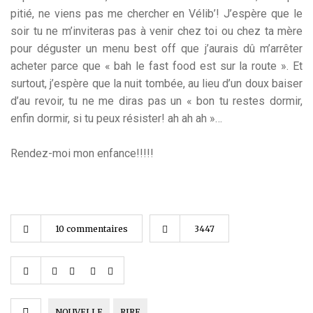
pitié, ne viens pas me chercher en Vélib’! J’espère que le
soir tu ne m’inviteras pas à venir chez toi ou chez ta mère
pour déguster un menu best off que j’aurais dû m’arrêter
acheter parce que « bah le fast food est sur la route ». Et
surtout, j’espère que la nuit tombée, au lieu d’un doux baiser
d’au revoir, tu ne me diras pas un « bon tu restes dormir,
enfin dormir, si tu peux résister! ah ah ah »…
Rendez-moi mon enfance!!!!!
10 commentaires
3447
NOUVELLE
RIRE