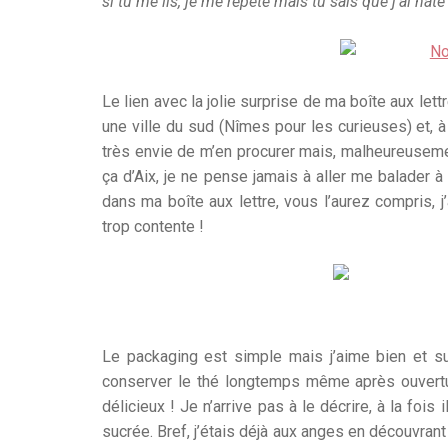
si tu me lis, je me répète mais tu sais que j’ai hâte
Le lien avec la jolie surprise de ma boîte aux let
une ville du sud (Nîmes pour les curieuses) et, à f
très envie de m’en procurer mais, malheureusemen
ça d’Aix, je ne pense jamais à aller me balader 
dans ma boîte aux lettre, vous l’aurez compris, j
trop contente !
Le packaging est simple mais j’aime bien et su
conserver le thé longtemps même après ouvertur
délicieux ! Je n’arrive pas à le décrire, à la foi
sucrée. Bref, j’étais déjà aux anges en découvrant 