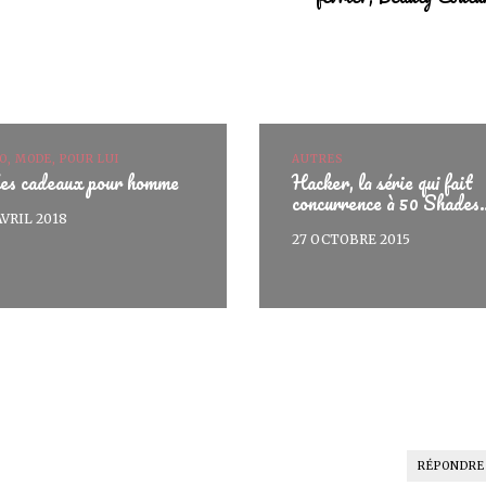
O, MODE, POUR LUI
AUTRES
ées cadeaux pour homme
Hacker, la série qui fait
concurrence à 50 Shades
AVRIL 2018
27 OCTOBRE 2015
RÉPONDRE