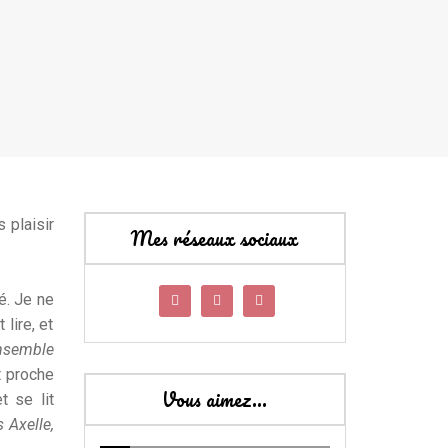
s plaisir
Mes réseaux sociaux
é. Je ne
lire, et
nsemble
t proche
Vous aimez…
t se lit
s Axelle,