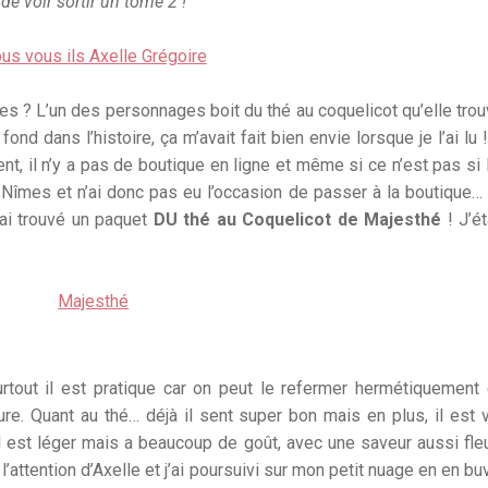
 de voir sortir un tome 2 !
tres ? L’un des personnages boit du thé au coquelicot qu’elle tro
ond dans l’histoire, ça m’avait fait bien envie lorsque je l’ai lu 
t, il n’y a pas de boutique en ligne et même si ce n’est pas si 
à Nîmes et n’ai donc pas eu l’occasion de passer à la boutique…
’ai trouvé un paquet
DU thé au Coquelicot de Majesthé
! J’ét
rtout il est pratique car on peut le refermer hermétiquement
e. Quant au thé… déjà il sent super bon mais en plus, il est 
s il est léger mais a beaucoup de goût, avec une saveur aussi fle
l’attention d’Axelle et j’ai poursuivi sur mon petit nuage en en bu