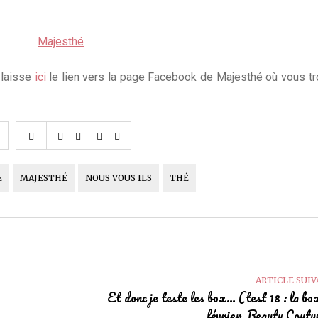
 laisse
ici
le lien vers la page Facebook de Majesthé où vous t
E
MAJESTHÉ
NOUS VOUS ILS
THÉ
ARTICLE SUI
Et donc je teste les box… (test 18 : la bo
février, Beauty Cout