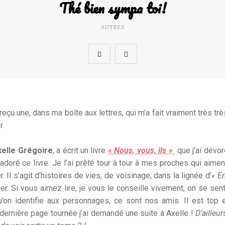
Thé bien sympa toi!
AUTRES
reçu une, dans ma boîte aux lettres, qui m’a fait vraiment très trè
r.
xelle Grégoire
, a écrit un livre
«
Nous, vous, ils »
que j’ai dévor
doré ce livre. Je l’ai prêté tour à tour à mes proches qui aiment 
. Il s’agit d’histoires de vies, de voisinage, dans la lignée d’
« E
er. Si vous aimez lire, je vous le conseille vivement, on se sen
n identifie aux personnages, ce sont nos amis. Il est top e
la dernière page tournée j’ai demandé une suite à Axelle !
D’ailleur