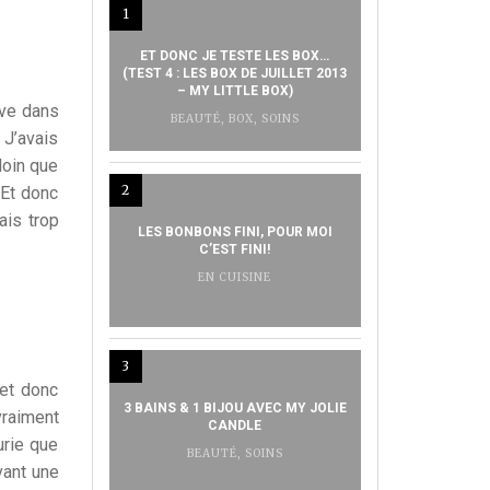
1
ET DONC JE TESTE LES BOX…
(TEST 4 : LES BOX DE JUILLET 2013
– MY LITTLE BOX)
uve dans
BEAUTÉ
,
BOX
,
SOINS
! J’avais
loin que
2
 Et donc
ais trop
LES BONBONS FINI, POUR MOI
C’EST FINI!
EN CUISINE
3
 et donc
3 BAINS & 1 BIJOU AVEC MY JOLIE
vraiment
CANDLE
urie que
BEAUTÉ
,
SOINS
vant une