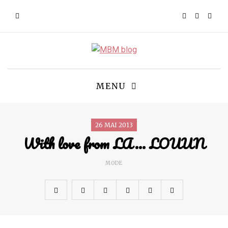
MENU
26 MAI 2013
With love from LA… LOUUN
MODE