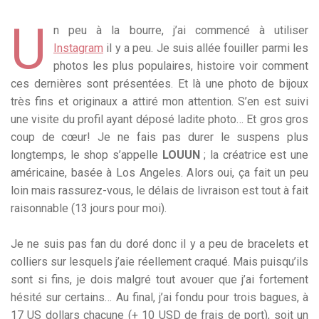
U
n peu à la bourre, j’ai commencé à utiliser
Instagram
il y a peu. Je suis allée fouiller parmi les
photos les plus populaires, histoire voir comment
ces dernières sont présentées. Et là une photo de bijoux
très fins et originaux a attiré mon attention. S’en est suivi
une visite du profil ayant déposé ladite photo… Et gros gros
coup de cœur! Je ne fais pas durer le suspens plus
longtemps, le shop s’appelle
LOUUN
; la créatrice est une
américaine, basée à Los Angeles. Alors oui, ça fait un peu
loin mais rassurez-vous, le délais de livraison est tout à fait
raisonnable (13 jours pour moi).
Je ne suis pas fan du doré donc il y a peu de bracelets et
colliers sur lesquels j’aie réellement craqué. Mais puisqu’ils
sont si fins, je dois malgré tout avouer que j’ai fortement
hésité sur certains… Au final, j’ai fondu pour trois bagues, à
17 US dollars chacune (+ 10 USD de frais de port), soit un