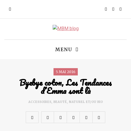
MENU
5 MAI 2016
Byebye coton, Les Tendances
d’Emma sont là
ACCESSOIRES
,
BEAUTÉ
,
NATUREL ET/OU BIO