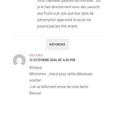
coco, cannelle, pépites de chocolat… ou
je le fais directement avec des yaourts
aux fruits si je vois que leur date de
péremption approche et qu’on ne
pourra pas les finir avant.
RÉPONDRE
HELENA
11 OCTOBRE 2014 AT 4:26 PM
Bonjour,
Mmmmm….merci pour cette délicieuse
ecette!
J en ai tellement envie de cete tarte!
Bisous!