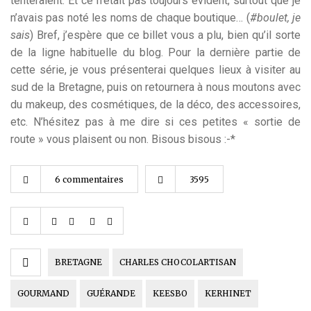
tenteraient. Et ce n’était pas toujours évident, surtout que je
n’avais pas noté les noms de chaque boutique… (
#boulet, je
sais
) Bref, j’espère que ce billet vous a plu, bien qu’il sorte
de la ligne habituelle du blog. Pour la dernière partie de
cette série, je vous présenterai quelques lieux à visiter au
sud de la Bretagne, puis on retournera à nous moutons avec
du makeup, des cosmétiques, de la déco, des accessoires,
etc. N’hésitez pas à me dire si ces petites « sortie de
route » vous plaisent ou non. Bisous bisous :-*
6 commentaires
3595
BRETAGNE
CHARLES CHOCOLARTISAN
GOURMAND
GUÉRANDE
KEESBO
KERHINET